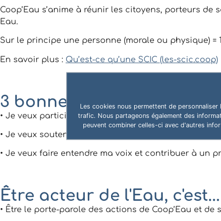
Coop’Eau s’anime à réunir les citoyens, porteurs de so
Eau.
Sur le principe une personne (morale ou physique) = 1 
En savoir plus :
Qu’est-ce qu’une SCIC (les-scic.coop)
3 bonnes raisons de deven
Les cookies nous permettent de personnaliser le
• Je veux participer au défit de la préservation de l’E
trafic. Nous partageons également des informatio
peuvent combiner celles-ci avec d'autres inform
• Je veux soutenir la prise de conscience et la pédag
• Je veux faire entendre ma voix et contribuer à un pro
Être acteur de l'Eau, c'est...
• Être le porte-parole des actions de Coop’Eau et de