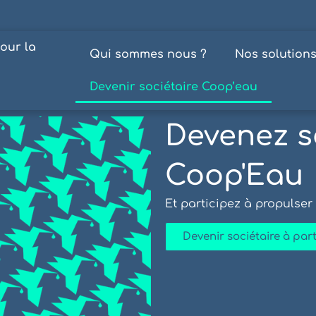
our la
Qui sommes nous ?
Nos solution
Devenir sociétaire Coop’eau
Devenez s
Coop'Eau
Et participez à propulser
Devenir sociétaire à part