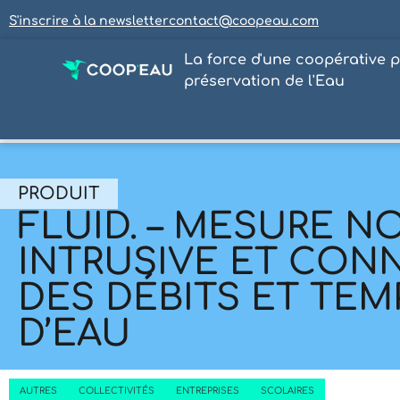
S'inscrire à la newsletter
contact@coopeau.com
La force d'une coopérative p
préservation de l'Eau
PRODUIT
FLUID. – MESURE N
INTRUSIVE ET CON
DES DÉBITS ET TE
D’EAU
AUTRES
COLLECTIVITÉS
ENTREPRISES
SCOLAIRES