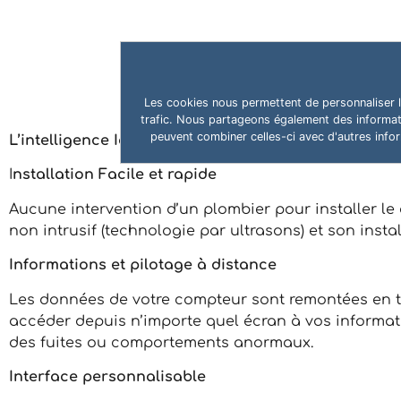
Les cookies nous permettent de personnaliser le
trafic. Nous partageons également des informatio
peuvent combiner celles-ci avec d'autres inform
L’intelligence IoT au service de l’économie d’eau !
I
nstallation Facile et rapide
Aucune intervention d’un plombier pour installer le co
non intrusif (technologie par ultrasons) et son install
Informations et pilotage à distance
Les données de votre compteur sont remontées en te
accéder depuis n’importe quel écran à vos informat
des fuites ou comportements anormaux.
Interface personnalisable