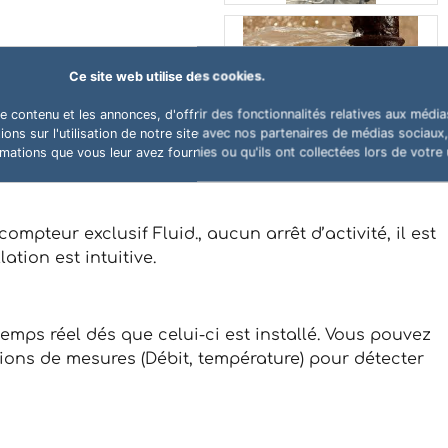
Ce site web utilise des cookies.
 contenu et les annonces, d'offrir des fonctionnalités relatives aux média
ns sur l'utilisation de notre site avec nos partenaires de médias sociaux, 
ations que vous leur avez fournies ou qu'ils ont collectées lors de votre u
mpteur exclusif Fluid., aucun arrêt d’activité, il est
ation est intuitive.
mps réel dés que celui-ci est installé. Vous pouvez
ions de mesures (Débit, température) pour détecter