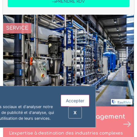
PRENDRE RDV
SERVICE
Accepter
s sociaux et d'analyser notre
X
de publicité et d'analyse, qui
EauRhéa – Conseil en management
tilisation de leurs services.
durable de l’Eau
L'expertise à destination des industries complexes