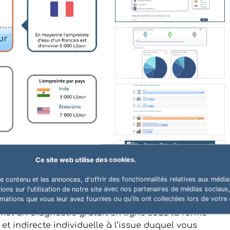
Ce site web utilise des cookies.
 contenu et les annonces, d'offrir des fonctionnalités relatives aux média
ns sur l'utilisation de notre site avec nos partenaires de médias sociaux, 
ations que vous leur avez fournies ou qu'ils ont collectées lors de votre u
et un diagnostic gratuit en ligne sous la forme
t indirecte individuelle à l’issue duquel vous